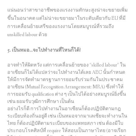
แน่นอนว่าสาขาอาชีพของแรงงานทักษะสูงน่าจะขยายเพิ่ม
ขึ้นในอนาคต แต่ไม่น่าจะขยายมาในระดับเดียวกับ EU ที่มี
การเคลื่อนย้ายเสรีของแรงงานโดยสมบูรณ์ที่รวมถึง
unskilled labour ด้วย
5. เป็นหมอ…จะไปทำงานที่ไหนก็ได้!
อาจทำให้ผิดหวัง แต่การเคลื่อนย้ายของ “skilled labour” ใน
อาเซียนก็ไม่ได้แปลว่าจะไปทํา
งานได้เลย AEC นั้นกำหนด
ให้มีการจัดทำมาตรฐานการยอมรับร่วมกันในประชาคม
อาเซียน (Mutual Recognition Arrangement: MRA) ซึ่งทำให้
การยอมรับ qualification ต่าง ๆ เป็นไปได้อย่างสมบูรณ์ยิ่งขึ้น
เช่น ยอมรับวุฒิการศึกษา เป็นต้น
อย่างไรก็ดี การไปทำงานในอาเซียนก็ต้องปฏิบัติตามกฎ
ระเบียบท้
องถิ่นอยู่ดี เช่น เป็นหมอจากมาเลเซียจะทํางานใน
ไท
ย ก็ต้องปฏิบัติตามระเบียบของแพทย
สภา เช่น ต้องมีใบ
ประกอบโรคศิลป์ที่ require ให้สอบเป็นภาษาไทย (อาจเรียก