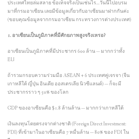
ประเทศไทยล่มสลาย ข้อเท็จจริงเป็นเช่นไร…วันนี้ไปอบรม
มาที่กรมอาเซียน เลยมีข้อมูลเกี่ยวกับอาเซียนมาฝ
ากกันค่ะ
(ขอบคุณข้อมูลจากกรมอาเซียน กระทรวงการต่างประเทศ)
1. อาเซียนเป็นภูมิภาคที่มีศักยภาพ
สูงจริงเหรอ?
อาเซียนเป็นภูมิภาคที่มีประชากร 600 ล้าน — มากกว่าทั้ง
EU
ถ้ารวมกรอบความร่วมมือ ASEAN + 6 ประเทศคู่เจรจา (จีน
เกาหลีใต้ ญี่ปุ่น อินเดีย ออสเตรเลีย นิวซีแลนด์) — ก็จะมี
ประชากรราว ๆ 50% ของโลก
GDP ของอาเซียนคือ $1.8 ล้านล้าน — มากกว่าเกาหลีใต้
เงินลงทุนโดยตรงจากต่างชาติ (Foreign Direct Investment:
FDI) ที่เข้ามาในอาเซียนคือ 7 หมื่นล้าน — 80% ของ FDI ใน