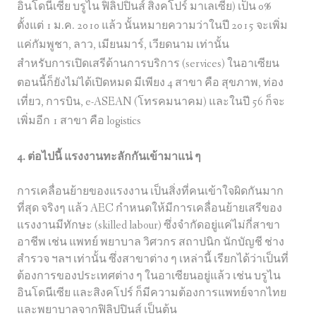
อินโดนีเซีย บรูไน ฟิลิปปินส์ สิงคโปร์ มาเลเซีย) เป็น 0%
ตั้งแต่ 1 ม.ค. 2010 แล้ว นั้นหมายความว่าในปี 2015 จะเพิ่ม
แค่กัมพูชา, ลาว, เมียนมาร์, เวียดนาม เท่านั้น
สำหรับการเปิดเสรีด้านการบริการ (services) ในอาเซียน
ตอนนี้ก็ยังไม่ได้เปิดหมด มีเพียง 4 สาขา คือ สุขภาพ, ท่อง
เที่ยว, การบิน, e-ASEAN (โทรคมนาคม) และในปี 56 ก็จะ
เพิ่มอีก 1 สาขา คือ logistics
4. ต่อไปนี้ แรงงานทะลักกันเข้ามาแน่ ๆ
การเคลื่อนย้ายของแรงงาน เป็นสิ่งที่คนเข้าใจผิดกันมาก
ที่สุด จริงๆ แล้ว AEC กำหนดให้มีการเคลื่อนย้ายเสรีของ
แรงงานมีทักษะ
(skilled labour) ซึ่งจำกัดอยู่แค่ไม่กี่สาขา
อาชีพ เช่น แพทย์ พยาบาล วิศวกร สถาปนิก นักบัญชี ช่าง
สำรวจ ฯลฯ เท่านั้น ซึ่งสาขาต่าง ๆ เหล่านี้ เรียกได้ว่าเป็นที่
ต้องการของประเทศต่าง ๆ ในอาเซียนอยู่แล้ว เช่น บรูไน
อินโดนีเซีย และสิงคโปร์ ก็มีความต้องการแพทย์จากไทย
และพยาบาลจากฟิลิปปินส์ เป็นต้น