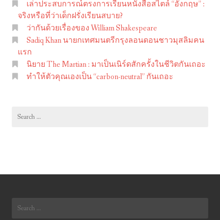
เล่าประสบการณ์ตรงการเรียนหนังสือสไตล์ “อังกฤษ” :
m
จริงหรือที่ว่าเด็กฝรั่งเรียนสบาย?
S
ว่ากันด้วยเรื่องของ William Shakespeare
h
Sadiq Khan นายกเทศมนตรีกรุงลอนดอนชาวมุสลิมคน
a
แรก
นิยาย The Martian : มาเป็นเนิร์ดสักครั้งในชีวิตกันเถอะ
k
ทำให้ตัวคุณเองเป็น “carbon-neutral” กันเถอะ
e
s
p
Search
e
for:
a
r
e
Search
for: