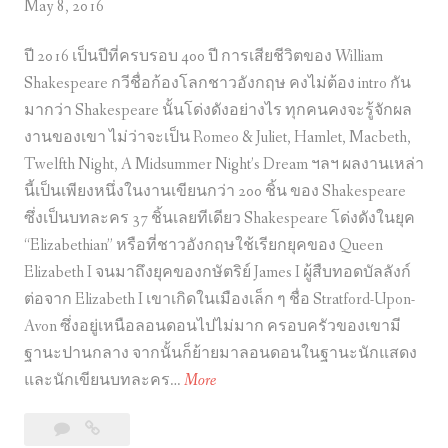
May 8, 2016
ปี 2016 เป็นปีที่ครบรอบ 400 ปี การเสียชีวิตของ William
Shakespeare กวีชื่อก้องโลกชาวอังกฤษ คงไม่ต้อง intro กัน
มากว่า Shakespeare นั้นโด่งดังอย่างไร ทุกคนคงจะรู้จักผล
งานของเขา ไม่ว่าจะเป็น Romeo & Juliet, Hamlet, Macbeth,
Twelfth Night, A Midsummer Night’s Dream ฯลฯ ผลงานเหล่า
นี้เป็นเพียงหนึ่งในงานเขียนกว่า 200 ชิ้น ของ Shakespeare
ซึ่งเป็นบทละคร 37 ชิ้นเลยทีเดียว Shakespeare โด่งดังในยุค
“Elizabethian” หรือที่ชาวอังกฤษใช้เรียกยุคของ Queen
Elizabeth I จนมาถึงยุคของกษัตริย์ James I ผู้สืบทอดบัลลังก์
ต่อจาก Elizabeth I เขาเกิดในเมืองเล็ก ๆ ชื่อ Stratford-Upon-
Avon ซึ่งอยู่เหนือลอนดอนไปไม่มาก ครอบครัวของเขามี
ฐานะปานกลาง จากนั้นก็ย้ายมาลอนดอนในฐานะนักแสดง
ว่
และนักเขียนบทละคร…
More
า
Leave
ว่า
กั