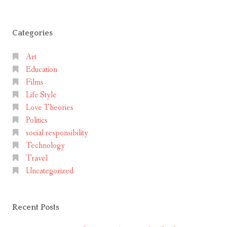
a
กัน
น
comment
ด้วย
ด้
เรื่อง
Categories
ว
ของ
ย
William
Art
เ
Shakespeare
Education
รื่
Films
อ
Life Style
ง
Love Theories
ข
Politics
อ
social responsibility
ง
Technology
W
Travel
i
Uncategorized
l
l
Recent Posts
i
a