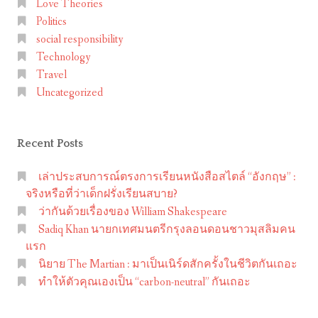
Love Theories
ท่อง
e
Politics
เที่ยว
D
social responsibility
ทาง
i
Technology
ธรรมชาติ
s
Travel
ใน
t
Uncategorized
UK
r
i
Recent Posts
c
t
เล่าประสบการณ์ตรงการเรียนหนังสือสไตล์ “อังกฤษ” :
+
จริงหรือที่ว่าเด็กฝรั่งเรียนสบาย?
H
ว่ากันด้วยเรื่องของ William Shakespeare
i
Sadiq Khan นายกเทศมนตรีกรุงลอนดอนชาวมุสลิมคน
g
แรก
นิยาย The Martian : มาเป็นเนิร์ดสักครั้งในชีวิตกันเถอะ
h
ทำให้ตัวคุณเองเป็น “carbon-neutral” กันเถอะ
l
a