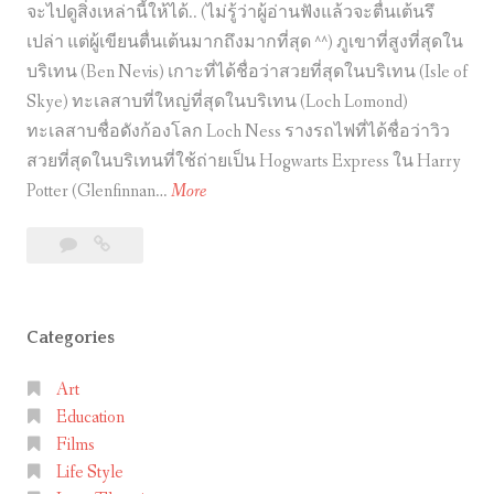
จะไปดูสิ่งเหล่านี้ให้ได้.. (ไม่รู้ว่าผู้อ่านฟังแล้วจะตื่นเต้นรึ
เปล่า แต่ผู้เขียนตื่นเต้นมากถึงมากที่สุด ^^) ภูเขาที่สูงที่สุดใน
บริเทน (Ben Nevis) เกาะที่ได้ชื่อว่าสวยที่สุดในบริเทน (Isle of
Skye) ทะเลสาบที่ใหญ่ที่สุดในบริเทน (Loch Lomond)
ทะเลสาบชื่อดังก้องโลก Loch Ness รางรถไฟที่ได้ชื่อว่าวิว
สวยที่สุดในบริเทนที่ใช้ถ่ายเป็น Hogwarts Express ใน Harry
ขั
Potter (Glenfinnan…
More
บ
Leave
ขับ
ร
a
รถ
ถ
comment
เที่ยว
เ
Lake
Categories
ที่
District
ย
+
Art
ว
Highlands
Education
L
(Scotland)
Films
สถาน
a
Life Style
ที่
k