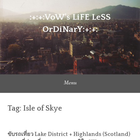
Skip
to
:+:+:VoW's LiFE LeSS
content
OrDiNarY:+:+:
Menu
Tag:
Isle of Skye
ขับรถเที่ยว Lake District + Highlands (Scotland)