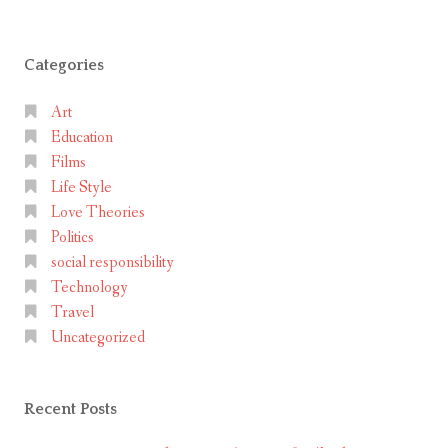
a
กัน
น
comment
ด้วย
ด้
เรื่อง
Categories
ว
ของ
ย
William
Art
เ
Shakespeare
Education
รื่
Films
อ
Life Style
ง
Love Theories
ข
Politics
อ
social responsibility
ง
Technology
W
Travel
i
Uncategorized
l
l
Recent Posts
i
a