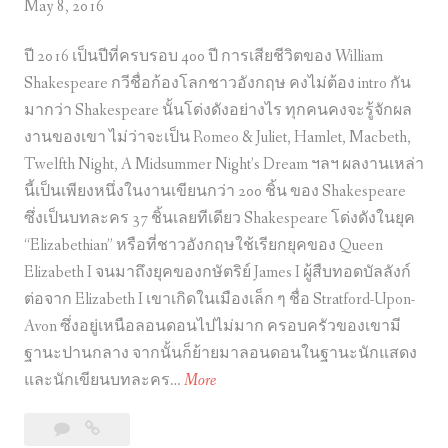
May 8, 2016
ปี 2016 เป็นปีที่ครบรอบ 400 ปี การเสียชีวิตของ William
Shakespeare กวีชื่อก้องโลกชาวอังกฤษ คงไม่ต้อง intro กัน
มากว่า Shakespeare นั้นโด่งดังอย่างไร ทุกคนคงจะรู้จักผล
งานของเขา ไม่ว่าจะเป็น Romeo & Juliet, Hamlet, Macbeth,
Twelfth Night, A Midsummer Night’s Dream ฯลฯ ผลงานเหล่า
นี้เป็นเพียงหนึ่งในงานเขียนกว่า 200 ชิ้น ของ Shakespeare
ซึ่งเป็นบทละคร 37 ชิ้นเลยทีเดียว Shakespeare โด่งดังในยุค
“Elizabethian” หรือที่ชาวอังกฤษใช้เรียกยุคของ Queen
Elizabeth I จนมาถึงยุคของกษัตริย์ James I ผู้สืบทอดบัลลังก์
ต่อจาก Elizabeth I เขาเกิดในเมืองเล็ก ๆ ชื่อ Stratford-Upon-
Avon ซึ่งอยู่เหนือลอนดอนไปไม่มาก ครอบครัวของเขามี
ฐานะปานกลาง จากนั้นก็ย้ายมาลอนดอนในฐานะนักแสดง
ว่
และนักเขียนบทละคร…
More
า
Leave
ว่า
กั