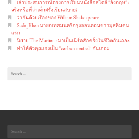
เล่าประสบการณ์ตรงการเรียนหนังสือสไตล์ “อังกฤษ” :
m
จริงหรือที่ว่าเด็กฝรั่งเรียนสบาย?
S
ว่ากันด้วยเรื่องของ William Shakespeare
h
Sadiq Khan นายกเทศมนตรีกรุงลอนดอนชาวมุสลิมคน
a
แรก
นิยาย The Martian : มาเป็นเนิร์ดสักครั้งในชีวิตกันเถอะ
k
ทำให้ตัวคุณเองเป็น “carbon-neutral” กันเถอะ
e
s
p
Search
e
for:
a
r
e
Search
for: