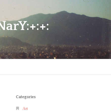
arY:+:+:
Categories
Art