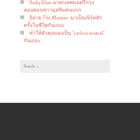
Sadiq Khan นายกเทศมนตรีกรุง
ลอนดอนชาวมุสลิมคนแรก
นิยาย The Martian : มาเป็นเนิร์ดสัก
ครั้งในชีวิตกันเถอะ
ทำให้ตัวคุณเองเป็น “carbon-neutral”
กันเถอะ
Search
for: