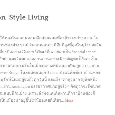
n-Style Living
่ทำให้หลงไหลลอนดอน คือส่วนผสมที่ลงตัวระหว่างความโม
นช่องต่าง ๆ แม้ว่าลอนดอนจะมีตึกที่สูงที่สุดในยุโรปตะวัน
ที่ธุรกิจอย่าง Canary Wharf ที่กลายมาเป็น financial capital
อาศัยย่านตะวันตกของลอนดอนอย่าง Kensington ก็ยังคงเป็น
ยากาศแบบร่มรื่นในเมืองหลวงที่มีคนอาศัยอยู่กว่า 14 ล้าน
 Tower Bridge ในลอนดอนยุคปี 2012 ส่วนนี่คือตึกราบ้านช่อง
ักษ์นิยมอยู่จนถึงทุกวันนี้ และมีราคาสูงมาก (ยูนิตหนึ่ง
 ย่าน Kensington บรรยากาศน่าอยู่จริง ๆ คิดดูว่าจะดีขนาด
บบนี้กันบ้าง เพราะลำพังแค่เดินผ่านตึกราบ้านช่องก็
G
เมืองน่าอยู่ขึ้นไม่น้อยเลยทีเดียว…
More
a
r