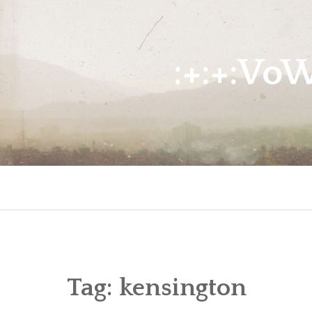
Skip
to
content
:+:+:Vo
Tag:
kensington