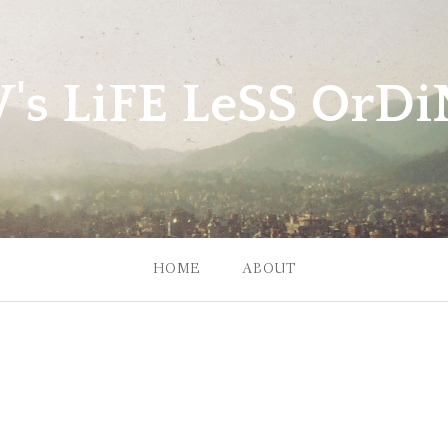
W's LiFE LeSS OrDiN
HOME
ABOUT