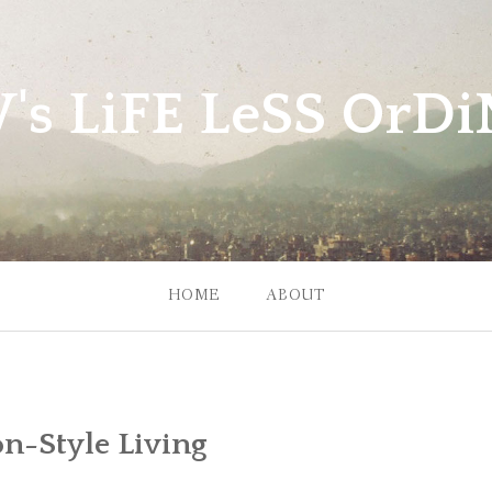
W's LiFE LeSS OrDiN
HOME
ABOUT
n-Style Living