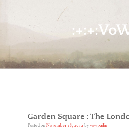
Skip
to
content
:+:+:Vo
Garden Square : The Londo
Posted on
November 18, 2012
by
vowpailin