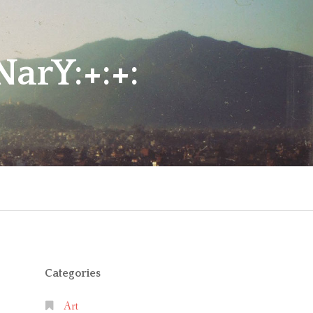
arY:+:+:
Categories
Art