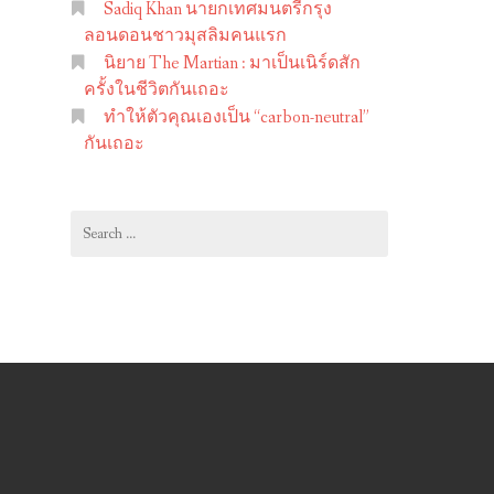
Sadiq Khan นายกเทศมนตรีกรุง
ลอนดอนชาวมุสลิมคนแรก
นิยาย The Martian : มาเป็นเนิร์ดสัก
ครั้งในชีวิตกันเถอะ
ทำให้ตัวคุณเองเป็น “carbon-neutral”
กันเถอะ
Search
for: