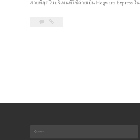
สวยที่สุดในบริเทนที่ใช้ถ่ายเป็น Hogwarts Express ใน
Leave
ขับ
a
รถ
comment
เที่ยว
Lake
District
+
Highlands
(Scotland)
สถาน
ที่
ท่อง
เที่ยว
ทาง
ธรรมชาติ
ใน
Search
UK
for: