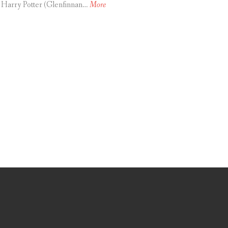
ขั
 Harry Potter (Glenfinnan…
More
บ
ร
ถ
เ
ที่
ย
ว
L
a
k
e
D
i
s
t
r