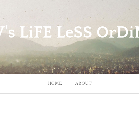
W's LiFE LeSS OrDiN
HOME
ABOUT