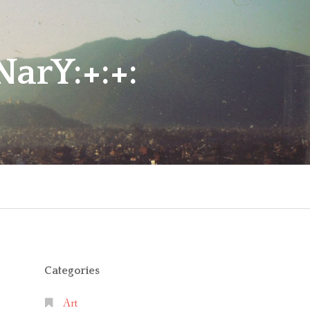
arY:+:+:
Categories
Art