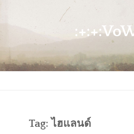
Skip
to
content
:+:+:Vo
Tag:
ไฮแลนด์