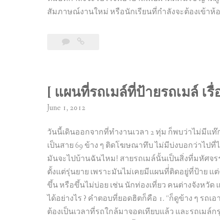
สัมภาษณ์งานใหม่ หรือนักเรียนที่กำลังจะต้องเข้า
1
มา
Comment
ยืน
ชิด
ขวา…
เมื่อ
[ แผนที่รถเมล์ที่ป้ายรถเมล์ เรื
ขึ้น
June 1, 2012
บันได
เลื่อน
วันนี้เดินออกจากที่ทำงานเวลา 2 ทุ่ม ก็พบว่าไม่มีแท๊ก
กัน
เป็นสาย 69 ข้าง ๆ ติดโฆษณาทึบ ไม่มีบ่งบอกว่าไปที่ไ
เถอะ
มันจะไปบ้านฉันไหม! สายรถเมล์นั้นเป็นสิ่งที่มหัศ
ตั้งแต่รุ่นยาย เพราะมันไม่เคยมีแผนที่่ติดอยู่ที่ป้าย
ขึ้น หรือขึ้นไม่บ่อย เช่น นักท่องเที่ยว คนต่างจังห
ได้อย่างไร ? คำตอบที่ยอดฮิตก็คือ 1. “ก็ดูข้าง ๆ รถเอ
ต้องเป็นเวลาที่รถใกล้มาจอดเทียบแล้ว และรถเมล์กรุง