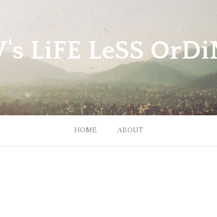
W's LiFE LeSS OrDiN
HOME
ABOUT