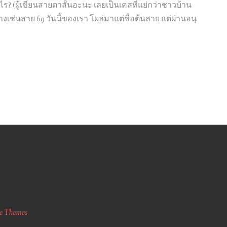
น
งไร? (ผู้เขียนสายตาสั้นอะนะ เลยเป็นเคสที่แย่กว่าชาวบ้าน
ไ
่างเช่นสาย 69 วันนี้ของเรา โผล่มาแต่ชื่อต้นสาย แต่ผ่านอนุ
ด
เ
ลื่
อ
น
กั
น
เ
ถ
อ
ะ
e Themes
.