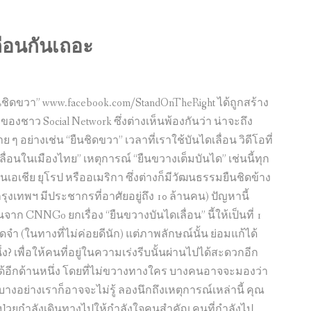
ื่อนกันเถอะ
ืนชิดขวา” www.facebook.com/StandOnTheRight ได้ถูกสร้าง
งชาว Social Network ซึ่งต่างเห็นพ้องกันว่า น่าจะถึง
ย ๆ อย่างเช่น “ยืนชิดขวา” เวลาที่เราใช้บันไดเลื่อน วิดีโอที่
่อนในเมืองไทย” เหตุการณ์ “ยืนขวางเต็มบันได” เช่นนี้ทุก
นเอเชีย ยุโรป หรืออเมริกา ซึ่งต่างก็มีวัฒนธรรมยืนชิดข้าง
ากรุงเทพฯ มีประชากรที่อาศัยอยู่ถึง 10 ล้านคน) ปัญหานี้
จาก CNNGo ยกเรื่อง “ยืนขวางบันไดเลื่อน” นี้ให้เป็นที่ 1
จดจำ (ในทางที่ไม่ค่อยดีนัก) แต่ภาพลักษณ์นั้น ย่อมแก้ได้
? เพื่อให้คนที่อยู่ในความเร่งรีบนั้นผ่านไปได้สะดวกอีก
ู่ได้อีกด้านหนึ่ง โดยที่ไม่ขวางทางใคร บางคนอาจจะมองว่า
อย่างเราก็อาจจะไม่รู้ ลองนึกถึงเหตุการณ์เหล่านี้ คุณ
้ป่วยกำลังเดินทางไปให้กำลังใจคนสำคัญ คนที่กำลังไป