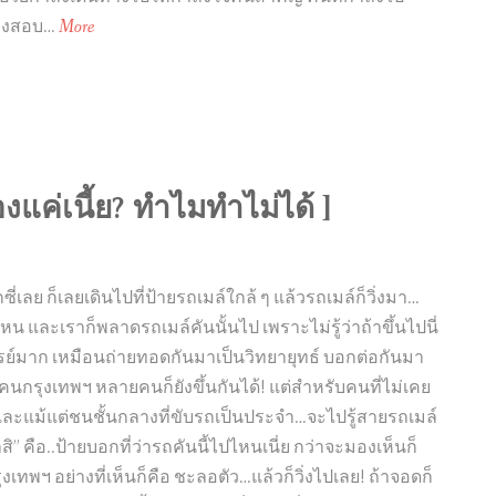
ม
ห้องสอบ…
More
า
ยื
น
ชิ
ด
่องแค่เนี้ย? ทำไมทำไม่ได้ ]
ข
ว
า
…
ซี่เลย ก็เลยเดินไปที่ป้ายรถเมล์ใกล้ ๆ แล้วรถเมล์ก็วิ่งมา…
เ
หน และเราก็พลาดรถเมล์คันนั้นไป เพราะไม่รู้ว่าถ้าขึ้นไปนี่
มื่
จรรย์มาก เหมือนถ่ายทอดกันมาเป็นวิทยายุทธ์ บอกต่อกันมา
อ
 แต่คนกรุงเทพฯ หลายคนก็ยังขึ้นกันได้! แต่สำหรับคนที่ไม่เคย
ขึ้
วัด และแม้แต่ชนชั้นกลางที่ขับรถเป็นประจำ…จะไปรู้สายรถเมล์
น
าสิ” คือ..ป้ายบอกที่ว่ารถคันนี้ไปไหนเนี่ย กว่าจะมองเห็นก็
บั
เทพฯ อย่างที่เห็นก็คือ ชะลอตัว…แล้วก็วิ่งไปเลย! ถ้าจอดก็