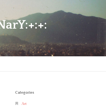
arY:+:+:
Categories
Art