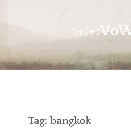
Skip
to
content
:+:+:Vo
Tag:
bangkok