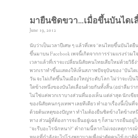
มายืนชิดขวา…เมื่อขึ้นบันไดเล
June 19, 2012
นับว่าเป็นเวลาปีเศษ ๆ แล้วที่เพจ “คนไทยขึ้นบันไดย
ขึ้นมาบน Facebook เพจนี้เกิดจากการร่วมแรงร่วมใจขอ
เวลาแล้วที่เราจะเปลี่ยนนิสัยคนไทยเสียใหม่ด้วยวิธีง่า
พวกเราทำขึ้นแสดงให้เห็นสภาพปัจจุบันของ “บันไดเลื
วัน จะไม่เกิดขึ้นในเมืองใหญ่ระดับโลก ไม่ว่าจะเป็นใ
ใดข้างหนึ่งของบันไดเลื่อนด้วยกันทั้งสิ้น (อย่าลืมว่
ไม่ใช่แค่พวกเราบางส่วนที่มองเห็น แต่ล่าสุด นักเขียน
ของนิสัยคนกรุงเทพฯ เลยทีเดียว ทำเอาเรื่องนี้เป็นที่
ด้วยต้นเหตุของปัญหา ทำไมต้องยืนชิดข้างใดข้างหนึ่ง
ทาง ส่วนผู้ที่ต้องการจะยืนอยู่เฉย ๆ ก็สามารถยืนอย
“จะรีบอะไรนักหนา?” คำถามนี้หากไม่เจอเหตุการณ์บาง
หมอที่กำลังจะไปโรงพยาบาลเพื่อผ่าตัดคนไข้ ญาติผู