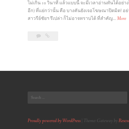
ไม่เกิน 10 วินาที แล้วแบบนี้ จะมีเวลาอ่านทันได้อย่า
อีก) ที่แย่กว่านั้น คือ บางคันยังเจอโฆษณาปิดมิด! อย
[
สาวรีย์ชัยฯ รึเปล่า ก็ไม่อาจทราบได้ ที่สำคัญ…
More
แ
ผ
6
[
น
Comments
แผนที่
ที่
รถเมล์
ที่
ร
ป้าย
ถ
รถเมล์
เ
เรื่อง
ม
แค่
ล์
เนี้ย?
Search
ที่
ทำไม
for:
ป้
ทำ
า
ไม่
ได้
ย
Proudly powered by WordPress
|
Theme: Gateway by
Rescu
]
ร