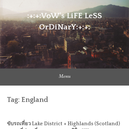
Skip
to
:+:+:VoW's LiFE LeSS
content
OrDiNarY:+:+:
Menu
Tag:
England
ขับรถเที่ยว Lake District + Highlands (Scotland)