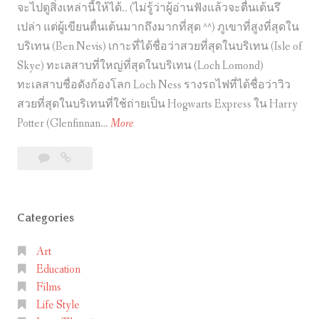
จะไปดูสิ่งเหล่านี้ให้ได้.. (ไม่รู้ว่าผู้อ่านฟังแล้วจะตื่นเต้นรึ
เปล่า แต่ผู้เขียนตื่นเต้นมากถึงมากที่สุด ^^) ภูเขาที่สูงที่สุดใน
บริเทน (Ben Nevis) เกาะที่ได้ชื่อว่าสวยที่สุดในบริเทน (Isle of
Skye) ทะเลสาบที่ใหญ่ที่สุดในบริเทน (Loch Lomond)
ทะเลสาบชื่อดังก้องโลก Loch Ness รางรถไฟที่ได้ชื่อว่าวิว
สวยที่สุดในบริเทนที่ใช้ถ่ายเป็น Hogwarts Express ใน Harry
ขั
Potter (Glenfinnan…
More
บ
Leave
ขับ
ร
a
รถ
ถ
comment
เที่ยว
เ
Lake
Categories
ที่
District
ย
+
Art
ว
Highlands
Education
L
(Scotland)
Films
สถาน
a
Life Style
ที่
k