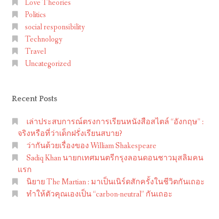
Love Theories
ท่อง
e
Politics
เที่ยว
D
social responsibility
ทาง
i
Technology
ธรรมชาติ
s
Travel
ใน
t
Uncategorized
UK
r
i
Recent Posts
c
t
เล่าประสบการณ์ตรงการเรียนหนังสือสไตล์ “อังกฤษ” :
+
จริงหรือที่ว่าเด็กฝรั่งเรียนสบาย?
H
ว่ากันด้วยเรื่องของ William Shakespeare
i
Sadiq Khan นายกเทศมนตรีกรุงลอนดอนชาวมุสลิมคน
g
แรก
นิยาย The Martian : มาเป็นเนิร์ดสักครั้งในชีวิตกันเถอะ
h
ทำให้ตัวคุณเองเป็น “carbon-neutral” กันเถอะ
l
a