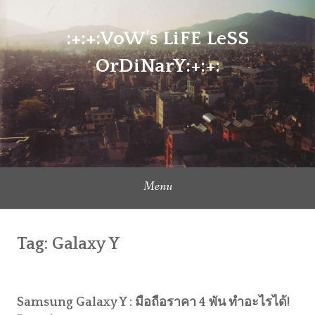
Skip
to
:+:+:VoW's LiFE LeSS
content
OrDiNarY:+:+:
Menu
Tag:
Galaxy Y
Samsung Galaxy Y : มือถือราคา 4 พัน ทำอะไรได้!