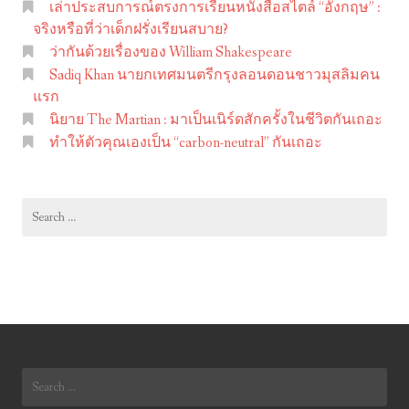
เล่าประสบการณ์ตรงการเรียนหนังสือสไตล์ “อังกฤษ” :
า
จริงหรือที่ว่าเด็กฝรั่งเรียนสบาย?
ค
ว่ากันด้วยเรื่องของ William Shakespeare
า
Sadiq Khan นายกเทศมนตรีกรุงลอนดอนชาวมุสลิมคน
4
แรก
นิยาย The Martian : มาเป็นเนิร์ดสักครั้งในชีวิตกันเถอะ
พั
ทำให้ตัวคุณเองเป็น “carbon-neutral” กันเถอะ
น
ทำ
อ
Search
ะ
for:
ไ
ร
ไ
ด้
!
Search
for: