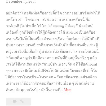
December 13, 2011
อย่าคิดว่าโทรศัพท์เครื่องกระจิ๊ดริด ราคาย่อมเยาว์ จะทำได้
แค่โทรเข้า -โทรออก – ส่งข้อความ เพราะเครื่องนี้ คือ
Android! (ไม่น่าเชื่อ โว้ โฮ..) Samsung Galaxy Y น้องใหม่
เครื่องนี้ ถูกดีไซน์มาให้ผู้ที่ต้องการใช้ Android เป็นเครื่อง
แรก หรือไม่ก็เป็นเครื่องสำรอง หรือว่าก็แค่อยากได้มือถือที่
คุ้มค่า เพราะบางทีเราก็อยากเก็บตังค์ไปซื้ออย่างอื่น เช่น ผู้
หญิงเอาไปซื้อเสื้อผ้า ผู้ชายเอาไปเลี้ยงสาว ฯลฯ อะไรแบบนี้
^^ก็เคยคิด ๆ ดูว่า มือถือราคา 2 หมื่นที่ถืออยู่นั้น จริง ๆ แล้ว
เราได้ใช้งานสักเท่าไหร่กันเชียว เพราะวัน ๆ ก็ใช้แค่ social
apps อาจจะมีเช็คเมล์ เสิร์ชเว็บนิดหน่อย ในขณะที่เราก็ไม่
ได้ต้องการโทรเข้า – โทรออก – รับส่งข้อความ อย่างเดียว
เพราะเราก็ต้องการติดต่อสื่อสารกับเพื่อน ๆ เช็คเมล์งาน
S
ค้นหาข้อมูลอะไรบ้าง ดังนั้น บางที…
More
a
3
Samsung
m