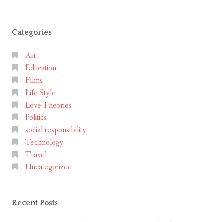
Comments
Galaxy
s
Y
u
:
Categories
n
มือ
g
ถือ
Art
G
ราคา
Education
a
4
Films
พัน
l
Life Style
ทำ
a
Love Theories
อะไร
x
Politics
ได้!
y
social responsibility
Y
Technology
:
Travel
มื
Uncategorized
อ
ถื
Recent Posts
อ
ร