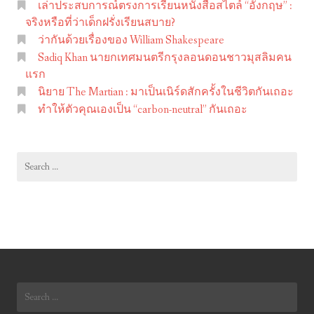
เล่าประสบการณ์ตรงการเรียนหนังสือสไตล์ “อังกฤษ” :
m
จริงหรือที่ว่าเด็กฝรั่งเรียนสบาย?
S
ว่ากันด้วยเรื่องของ William Shakespeare
h
Sadiq Khan นายกเทศมนตรีกรุงลอนดอนชาวมุสลิมคน
a
แรก
นิยาย The Martian : มาเป็นเนิร์ดสักครั้งในชีวิตกันเถอะ
k
ทำให้ตัวคุณเองเป็น “carbon-neutral” กันเถอะ
e
s
p
Search
e
for:
a
r
e
Search
for: