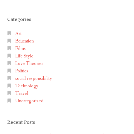
a
กัน
น
comment
ด้วย
ด้
เรื่อง
Categories
ว
ของ
ย
William
Art
เ
Shakespeare
Education
รื่
Films
อ
Life Style
ง
Love Theories
ข
Politics
อ
social responsibility
ง
Technology
W
Travel
i
Uncategorized
l
l
Recent Posts
i
a