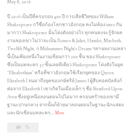
May 8, 2016
ปี 2016 เป็นปีที่ครบรอบ 400 ปี การเสียชีวิตของ William
Shakespeare กวีชื่อก้องโลกชาวอังกฤษ คงไม่ต้อง intro กัน
มากว่า Shakespeare นั้นโด่งดังอย่างไร ทุกคนคงจะรู้จักผล
งานของเขา ไม่ว่าจะเป็น Romeo & Juliet, Hamlet, Macbeth,
Twelfth Night, A Midsummer Night’s Dream ฯลฯ ผลงานเหล่า
นี้เป็นเพียงหนึ่งในงานเขียนกว่า 200 ชิ้น ของ Shakespeare
ซึ่งเป็นบทละคร 37 ชิ้นเลยทีเดียว Shakespeare โด่งดังในยุค
“Elizabethian” หรือที่ชาวอังกฤษใช้เรียกยุคของ Queen
Elizabeth I จนมาถึงยุคของกษัตริย์ James I ผู้สืบทอดบัลลังก์
ต่อจาก Elizabeth I เขาเกิดในเมืองเล็ก ๆ ชื่อ Stratford-Upon-
Avon ซึ่งอยู่เหนือลอนดอนไปไม่มาก ครอบครัวของเขามี
ฐานะปานกลาง จากนั้นก็ย้ายมาลอนดอนในฐานะนักแสดง
ว่
และนักเขียนบทละคร…
More
า
Leave
ว่า
กั