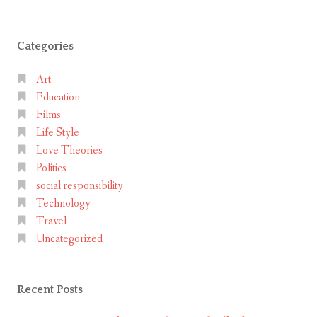
a
กัน
น
comment
ด้วย
ด้
เรื่อง
Categories
ว
ของ
ย
William
Art
เ
Shakespeare
Education
รื่
Films
อ
Life Style
ง
Love Theories
ข
Politics
อ
social responsibility
ง
Technology
W
Travel
i
Uncategorized
l
l
Recent Posts
i
a