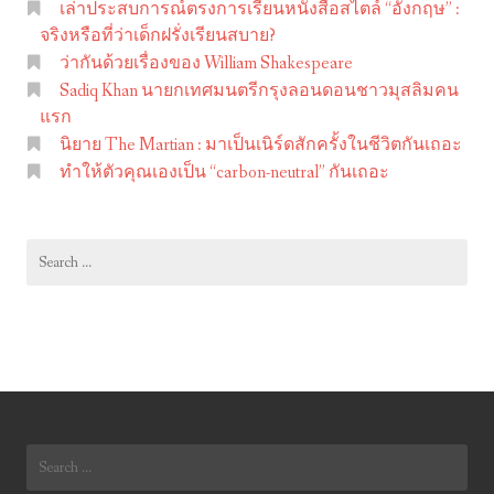
เล่าประสบการณ์ตรงการเรียนหนังสือสไตล์ “อังกฤษ” :
m
จริงหรือที่ว่าเด็กฝรั่งเรียนสบาย?
S
ว่ากันด้วยเรื่องของ William Shakespeare
h
Sadiq Khan นายกเทศมนตรีกรุงลอนดอนชาวมุสลิมคน
a
แรก
นิยาย The Martian : มาเป็นเนิร์ดสักครั้งในชีวิตกันเถอะ
k
ทำให้ตัวคุณเองเป็น “carbon-neutral” กันเถอะ
e
s
p
Search
e
for:
a
r
e
Search
for: