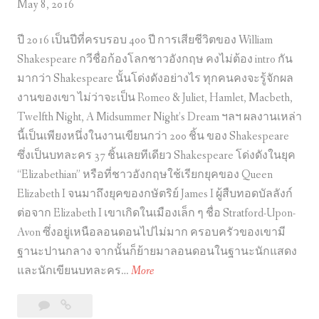
May 8, 2016
ปี 2016 เป็นปีที่ครบรอบ 400 ปี การเสียชีวิตของ William
Shakespeare กวีชื่อก้องโลกชาวอังกฤษ คงไม่ต้อง intro กัน
มากว่า Shakespeare นั้นโด่งดังอย่างไร ทุกคนคงจะรู้จักผล
งานของเขา ไม่ว่าจะเป็น Romeo & Juliet, Hamlet, Macbeth,
Twelfth Night, A Midsummer Night’s Dream ฯลฯ ผลงานเหล่า
นี้เป็นเพียงหนึ่งในงานเขียนกว่า 200 ชิ้น ของ Shakespeare
ซึ่งเป็นบทละคร 37 ชิ้นเลยทีเดียว Shakespeare โด่งดังในยุค
“Elizabethian” หรือที่ชาวอังกฤษใช้เรียกยุคของ Queen
Elizabeth I จนมาถึงยุคของกษัตริย์ James I ผู้สืบทอดบัลลังก์
ต่อจาก Elizabeth I เขาเกิดในเมืองเล็ก ๆ ชื่อ Stratford-Upon-
Avon ซึ่งอยู่เหนือลอนดอนไปไม่มาก ครอบครัวของเขามี
ฐานะปานกลาง จากนั้นก็ย้ายมาลอนดอนในฐานะนักแสดง
ว่
และนักเขียนบทละคร…
More
า
Leave
ว่า
กั