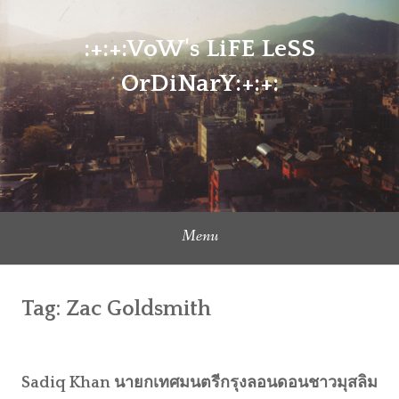
Skip
to
:+:+:VoW's LiFE LeSS
content
OrDiNarY:+:+:
Menu
Tag:
Zac Goldsmith
Sadiq Khan นายกเทศมนตรีกรุงลอนดอนชาวมุสลิม