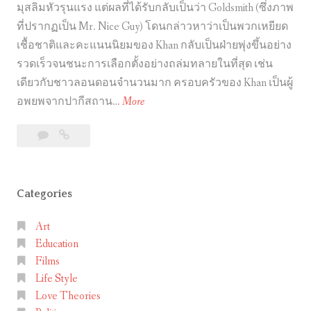
มุสลิมหัวรุนแรง แต่ผลที่ได้รับกลับเป็นว่า Goldsmith (ซึ่งภาพ
ที่ปรากฏเป็น Mr. Nice Guy) โดนกล่าวหาว่าเป็นพวกเหยียด
เชื้อชาติและคะแนนนิยมของ Khan กลับเป็นฝ่ายพุ่งขึ้นอย่าง
รวดเร็วจนชนะการเลือกตั้งอย่างถล่มทลายในที่สุด เช่น
เดียวกับชาวลอนดอนจำนวนมาก ครอบครัวของ Khan เป็นผู้
S
อพยพจากปากีสถาน…
More
a
Leave
Sadiq
d
a
Khan
i
comment
นายก
q
เทศมนตรี
Categories
K
กรุง
h
ลอนดอน
Art
a
ชาว
Education
n
มุสลิม
Films
คน
น
Life Style
แรก
า
Love Theories
ย