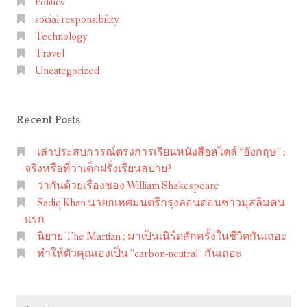
Politics
ก
social responsibility
เ
Technology
ท
Travel
ศ
Uncategorized
ม
น
Recent Posts
ต
รี
เล่าประสบการณ์ตรงการเรียนหนังสือสไตล์ “อังกฤษ” :
ก
จริงหรือที่ว่าเด็กฝรั่งเรียนสบาย?
รุ
ว่ากันด้วยเรื่องของ William Shakespeare
ง
Sadiq Khan นายกเทศมนตรีกรุงลอนดอนชาวมุสลิมคน
ล
แรก
นิยาย The Martian : มาเป็นเนิร์ดสักครั้งในชีวิตกันเถอะ
อ
ทำให้ตัวคุณเองเป็น “carbon-neutral” กันเถอะ
น
ด
อ
Search