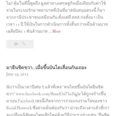
ไม่? คุ้มในที่นี้พูดถึง มูลค่าทางเศรษฐกิจเมื่อเทียบกับค่าใช้
จ่ายในระบบรักษาพยาบาลที่เงินที่มาสนับสนุนตรงนี้ ก็มา
จากภาษีประชาชนเหมือนกัน ตั้งแต่ที่ สสส.ก่อตั้งมา เป็น
เวลา 11 ปี ใช้เงินในการดำเนินการทั้งสิ้นกว่าหมื่นล้านบาท
ว่
เฉลี่ยปีละ 1 พันล้านบาท …
More
า
Leave
ว่า
ด้
a
ด้วย
ว
comment
เรื่อง
ย
ของ
เ
มายืนชิดขวา…เมื่อขึ้นบันไดเลื่อนกันเถอะ
สสส.
รื่
June 19, 2012
กับ
อ
โฆษณา
นับว่าเป็นเวลาปีเศษ ๆ แล้วที่เพจ “คนไทยขึ้นบันไดยืนชิด
ง
รณรงค์
เหล้า/
ขวา” www.facebook.com/StandOnTheRight ได้ถูกสร้างขึ้น
ข
บุหรี่
มาบน Facebook เพจนี้เกิดจากการร่วมแรงร่วมใจของชาว
อ
Social Network ซึ่งต่างเห็นพ้องกันว่า น่าจะถึงเวลาแล้วที่เรา
ง
จะเปลี่ยนนิสัยคนไทยเสียใหม่ด้วยวิธีง่าย ๆ อย่างเช่น “ยืนชิด
ส