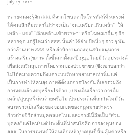
July 17, 2012
หลายคนคงรู้จัก สสส. ดีจากโฆษณาในโทรทัศน์ที่รณรงค์
ให้คนเลิกดื่มเหล่าไม่ว่าจะเป็น “จน..เครียด..กินเหล้า” “ให้
เหล้า = แช่ง” “เลิกเหล้า..เข้าพรรษา” หรือโฆษณาอื่น ๆ อีก
หลายชุด แต่รู้ไหมว่า สสส. นั้นค่าใช้จ่ายปีหนึ่ง ๆ ราว ๆ พัน
กว่าล้านบาท สสส. หรือ สำนักงานกองทุนสนับสนุนการ
สร้างเสริมสุขภาพ ตั้งขึ้นมาตั้งแต่ปี 2544 โดยมีวัตถุประสงค์
เพื่อส่งเสริมสุขภาพโดยรวมของประชาชน (ซึ่งเขาบอกว่า
ไม่ได้หมายความถึงแค่ระบบรักษาพยาบาลเท่านั้น แต่
เป็นการทำให้คนสุขภาพดีตั้งแต่การป้องกัน ก็เลยรวมถึง
การงดเหล้า งดบุหรี่อะไรด้วย..) ประเด็นเรื่องว่า การดื่ม
เหล้า/สูบบุหรี่ เห็นด้วยหรือไม่ เป็นประเด็นที่ถกกันไม่มีวัน
จบ เพราะเป็นเรื่องของขอบเขตของกฎหมายว่าควร
ก้าวก่ายชีวิตส่วนบุคคลแค่ไหน และกรณีนี้ถือเป็น “ส่วน
บุคคล” แค่ไหน? แต่ประเด็นที่น่าสนใจคือ การลงทุนของ
สสส. ในการรณรงค์ให้คนเลิกเหล้า/งดบุหรี่ นั้น คุ้มค่าหรือ