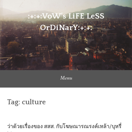
Skip
to
:+:+:VoW's LiFE LeSS
content
OrDiNarY:+:+:
Menu
Tag:
culture
ว่าด้วยเรื่องของ สสส. กับโฆษณารณรงค์เหล้า/บุหรี่