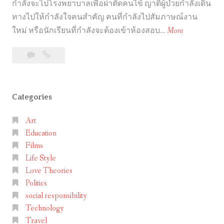
กำลังจะไปโรงพยาบาลเพื่อผ่าตัดคนไข้ ญาติผู้ป่วยกำลังเดิน
ห
ทางไปให้กำลังใจคนสำคัญ คนที่กำลังไปสัมภาษณ์งาน
ล้
ม
ใหม่ หรือนักเรียนที่กำลังจะต้องเข้าห้องสอบ…
More
า
า
/
1
มา
ยื
บุ
Comment
ยืน
น
ห
ชิด
ชิ
รี่
ขวา…
Categories
ด
เมื่อ
ข
ขึ้น
Art
ว
บันได
Education
า
เลื่อน
Films
กัน
…
Life Style
เถอะ
เ
Love Theories
มื่
Politics
อ
social responsibility
ขึ้
Technology
น
Travel