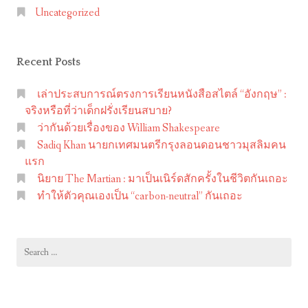
บั
Uncategorized
น
ไ
Recent Posts
ด
เ
เล่าประสบการณ์ตรงการเรียนหนังสือสไตล์ “อังกฤษ” :
ลื่
จริงหรือที่ว่าเด็กฝรั่งเรียนสบาย?
อ
ว่ากันด้วยเรื่องของ William Shakespeare
น
Sadiq Khan นายกเทศมนตรีกรุงลอนดอนชาวมุสลิมคน
กั
แรก
นิยาย The Martian : มาเป็นเนิร์ดสักครั้งในชีวิตกันเถอะ
น
ทำให้ตัวคุณเองเป็น “carbon-neutral” กันเถอะ
เ
ถ
อ
Search
ะ
for: