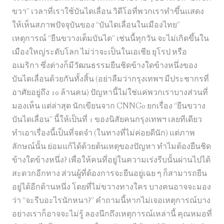
ขวา” เวลาที่เราใช้บันไดเลื่อน วิดีโอที่พวกเราทำขึ้นแสดง
ส
ให้เห็นสภาพปัจจุบันของ “บันไดเลื่อนในเมืองไทย”
ส
เหตุการณ์ “ยืนขวางเต็มบันได” เช่นนี้ทุกวัน จะไม่เกิดขึ้นใน
.
เมืองใหญ่ระดับโลก ไม่ว่าจะเป็นในเอเชีย ยุโรป หรือ
กั
อเมริกา ซึ่งต่างก็มีวัฒนธรรมยืนชิดข้างใดข้างหนึ่งของ
บ
บันไดเลื่อนด้วยกันทั้งสิ้น (อย่าลืมว่ากรุงเทพฯ มีประชากรที่
โ
อาศัยอยู่ถึง 10 ล้านคน) ปัญหานี้ไม่ใช่แค่พวกเราบางส่วนที่
ฆ
มองเห็น แต่ล่าสุด นักเขียนจาก CNNGo ยกเรื่อง “ยืนขวาง
ษ
บันไดเลื่อน” นี้ให้เป็นที่ 1 ของนิสัยคนกรุงเทพฯ เลยทีเดียว
ณ
ทำเอาเรื่องนี้เป็นที่จดจำ (ในทางที่ไม่ค่อยดีนัก) แต่ภาพ
า
ลักษณ์นั้น ย่อมแก้ได้ด้วยต้นเหตุของปัญหา ทำไมต้องยืนชิด
ร
ข้างใดข้างหนึ่ง? เพื่อให้คนที่อยู่ในความเร่งรีบนั้นผ่านไปได้
ณ
สะดวกอีกทาง ส่วนผู้ที่ต้องการจะยืนอยู่เฉย ๆ ก็สามารถยืน
ร
อยู่ได้อีกด้านหนึ่ง โดยที่ไม่ขวางทางใคร บางคนอาจจะมอง
ง
ว่า “จะรีบอะไรนักหนา?” คำถามนี้หากไม่เจอเหตุการณ์บาง
ค์
อย่างเราก็อาจจะไม่รู้ ลองนึกถึงเหตุการณ์เหล่านี้ คุณหมอที่
เ