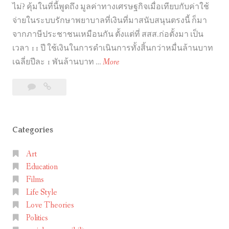
ไม่? คุ้มในที่นี้พูดถึง มูลค่าทางเศรษฐกิจเมื่อเทียบกับค่าใช้
จ่ายในระบบรักษาพยาบาลที่เงินที่มาสนับสนุนตรงนี้ ก็มา
จากภาษีประชาชนเหมือนกัน ตั้งแต่ที่ สสส.ก่อตั้งมา เป็น
เวลา 11 ปี ใช้เงินในการดำเนินการทั้งสิ้นกว่าหมื่นล้านบาท
ว่
เฉลี่ยปีละ 1 พันล้านบาท …
More
า
Leave
ว่า
ด้
a
ด้วย
ว
comment
เรื่อง
ย
ของ
Categories
เ
สสส.
รื่
กับ
Art
อ
โฆษณา
Education
ง
รณรงค์
Films
เหล้า/
ข
Life Style
บุหรี่
อ
Love Theories
ง
Politics
ส