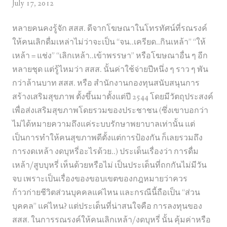
July 17, 2012
หลายคนคงรู้จัก สสส. ดีจากโฆษณาในโทรทัศน์ที่รณรงค์
ให้คนเลิกดื่มเหล่าไม่ว่าจะเป็น “จน..เครียด..กินเหล้า” “ให้
เหล้า = แช่ง” “เลิกเหล้า..เข้าพรรษา” หรือโฆษณาอื่น ๆ อีก
หลายชุด แต่รู้ไหมว่า สสส. นั้นค่าใช้จ่ายปีหนึ่ง ๆ ราว ๆ พัน
กว่าล้านบาท สสส. หรือ สำนักงานกองทุนสนับสนุนการ
สร้างเสริมสุขภาพ ตั้งขึ้นมาตั้งแต่ปี 2544 โดยมีวัตถุประสงค์
เพื่อส่งเสริมสุขภาพโดยรวมของประชาชน (ซึ่งเขาบอกว่า
ไม่ได้หมายความถึงแค่ระบบรักษาพยาบาลเท่านั้น แต่
เป็นการทำให้คนสุขภาพดีตั้งแต่การป้องกัน ก็เลยรวมถึง
การงดเหล้า งดบุหรี่อะไรด้วย..) ประเด็นเรื่องว่า การดื่ม
เหล้า/สูบบุหรี่ เห็นด้วยหรือไม่ เป็นประเด็นที่ถกกันไม่มีวัน
จบ เพราะเป็นเรื่องของขอบเขตของกฎหมายว่าควร
ก้าวก่ายชีวิตส่วนบุคคลแค่ไหน และกรณีนี้ถือเป็น “ส่วน
บุคคล” แค่ไหน? แต่ประเด็นที่น่าสนใจคือ การลงทุนของ
สสส. ในการรณรงค์ให้คนเลิกเหล้า/งดบุหรี่ นั้น คุ้มค่าหรือ