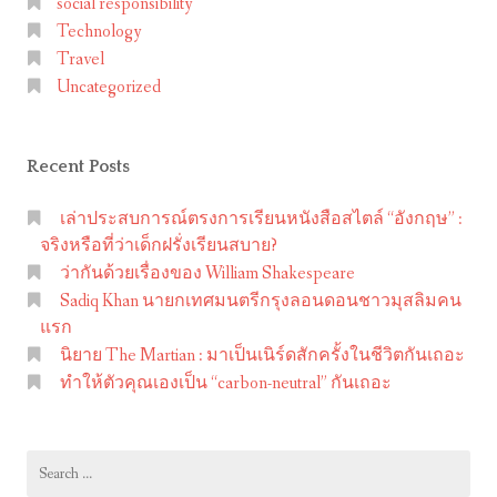
social responsibility
ส
Technology
ส
Travel
.
Uncategorized
กั
บ
Recent Posts
โ
ฆ
เล่าประสบการณ์ตรงการเรียนหนังสือสไตล์ “อังกฤษ” :
ษ
จริงหรือที่ว่าเด็กฝรั่งเรียนสบาย?
ณ
ว่ากันด้วยเรื่องของ William Shakespeare
า
Sadiq Khan นายกเทศมนตรีกรุงลอนดอนชาวมุสลิมคน
ร
แรก
นิยาย The Martian : มาเป็นเนิร์ดสักครั้งในชีวิตกันเถอะ
ณ
ทำให้ตัวคุณเองเป็น “carbon-neutral” กันเถอะ
ร
ง
ค์
Search
เ
for: