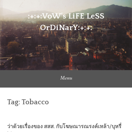
Skip
to
:+:+:VoW's LiFE LeSS
content
OrDiNarY:+:+:
Menu
Tag:
Tobacco
ว่าด้วยเรื่องของ สสส. กับโฆษณารณรงค์เหล้า/บุหรี่